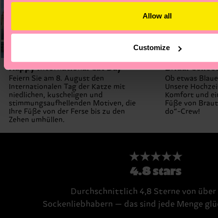
Allow all
Customize
Happy International Cat Day
Bridal Collec
Feiern Sie am 8. August den
Ob etwas Blaue
Internationalen Tag der Katze mit
Unsere Hochzei
niedlichen, kuscheligen und
Komfort und ei
stimmungsaufhellenden Motiven, die
Füße von Braut
Ihre Füße von der Ferse bis zu den
do“-Crew!
Zehen umhüllen.
★★★★★
4.8 stars
Durchschnittlich 4,8 Sterne von übe
Sockenliebhabern — das sind jede Menge glü