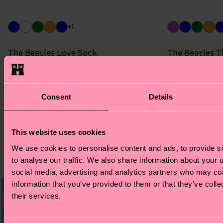
+1
The Beatles Love Sock
The Beatles 
€ 14
€ 14
AUF LAGER
BIOBAUMWOLLE
AUF LAGER
BIO
Consent
Details
This website uses cookies
JETZT SHOPPEN
We use cookies to personalise content and ads, to provide s
to analyse our traffic. We also share information about your u
social media, advertising and analytics partners who may com
information that you’ve provided to them or that they’ve coll
their services.