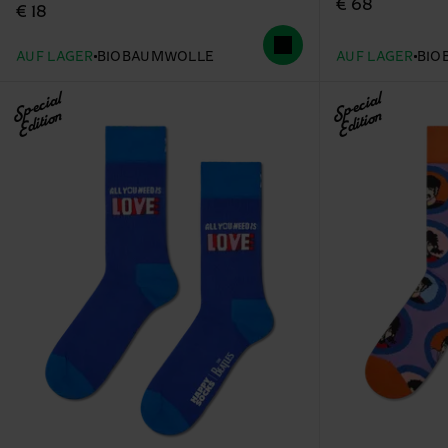
€ 68
€ 18
AUF LAGER
BIOBAUMWOLLE
AUF LAGER
BIO
Special
Special
Edition
Edition