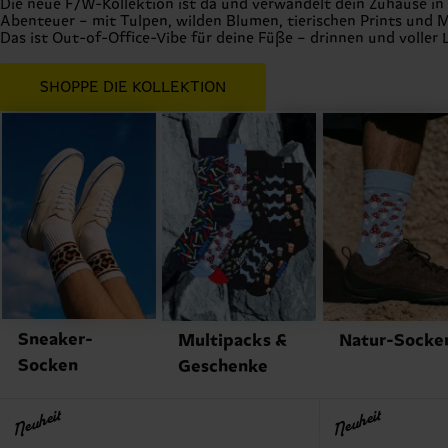
Fall Winter 2026 Collection
Die neue F/W-Kollektion ist da und verwandelt dein Zuhause in
Abenteuer – mit Tulpen, wilden Blumen, tierischen Prints und
Das ist Out-of-Office-Vibe für deine Füße – drinnen und voller 
SHOPPE DIE KOLLEKTION
Sneaker-
Multipacks &
Natur-Socke
Socken
Geschenke
Neuheit
Neuheit