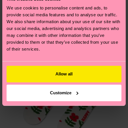
dass es sich hierbei um einen Richtwert handelt
Ähnliche muster
We use cookies to personalise content and ads, to
und die genaue Lieferzeit von der lokalen Post in
provide social media features and to analyse our traffic.
Neuheit
deinem Land abhängt.
We also share information about your use of our site with
our social media, advertising and analytics partners who
Du hast Fragen zu einer Retoure? In unserem
may combine it with other information that you’ve
Hilfebereich im Artikel
Retouren
findest du die
provided to them or that they’ve collected from your use
am häufigsten gestellten Fragen.
of their services.
Allow all
Customize