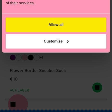
of their services.
Allow all
Customize
+1
Flower Border Sneaker Sock
€ 10
AUF LAGER