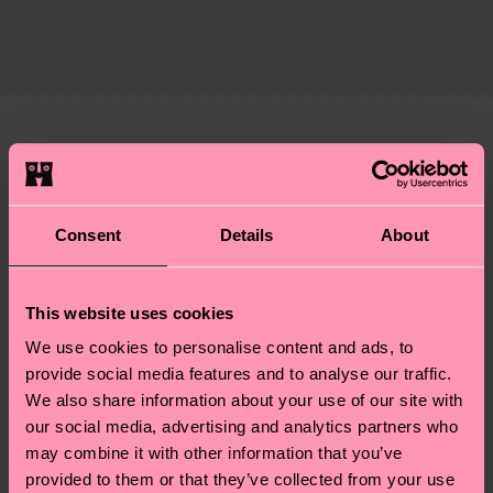
Zertifizierungen – es geht auch um eine ethische
Die Lieferzeit hängt vom Zielland der Bestellung
Lieferkette, die Reduzierung von Emissionen, die
ab und unsere länderspezifische Versandübersicht
richtige Pflege von Socken und VIELES MEHR!
findest du
hier
. Die Lieferzeit beginnt sobald
Weitere Informationen sowie Tipps und Tricks
deine Bestellung versandt wurde. Bitte bedenke,
findest du auf unserer
Nachhaltigkeitsseite
.
dass es sich hierbei um einen Richtwert handelt
Ähnliche muster
und die genaue Lieferzeit von der lokalen Post in
Neuheit
deinem Land abhängt.
Consent
Details
About
Du hast Fragen zu einer Retoure? In unserem
Hilfebereich im Artikel
Retouren
findest du die
am häufigsten gestellten Fragen.
This website uses cookies
We use cookies to personalise content and ads, to
provide social media features and to analyse our traffic.
We also share information about your use of our site with
our social media, advertising and analytics partners who
may combine it with other information that you’ve
provided to them or that they’ve collected from your use