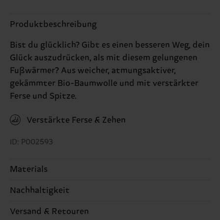
Produktbeschreibung
Bist du glücklich? Gibt es einen besseren Weg, dein
Glück auszudrücken, als mit diesem gelungenen
Fußwärmer? Aus weicher, atmungsaktiver,
gekämmter Bio-Baumwolle und mit verstärkter
Ferse und Spitze.
Verstärkte Ferse & Zehen
ID: P002593
Materials
Nachhaltigkeit
61% Cotton, 38% Polyamide, 1% Elastane
Nachhaltigkeit ist mehr als nur Qualität und
Versand & Retouren