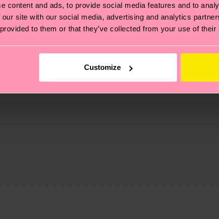
e content and ads, to provide social media features and to analy
 our site with our social media, advertising and analytics partn
 provided to them or that they’ve collected from your use of their
Customize
% Elastane
ierungen – es geht auch um eine ethische Lieferkette, d
e Tipps und Tricks findest du auf unserer
Nachhaltigk
und unsere länderspezifische Versandübersicht findest 
um einen Richtwert handelt und die genaue Lieferzeit vo
eich im Artikel
Retouren
findest du die am häufigsten g