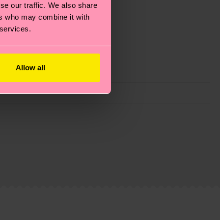
se our traffic. We also share
ers who may combine it with
 services.
Allow all
ie Reduzierung von Emissionen, die richtige Pflege von
eitsseite
.
du
hier
. Die Lieferzeit beginnt sobald deine Bestellung
n der lokalen Post in deinem Land abhängt.
estellten Fragen.