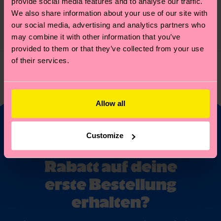
provide social media features and to analyse our traffic.
We also share information about your use of our site with
34 €
34 €
our social media, advertising and analytics partners who
may combine it with other information that you’ve
AUF LAGER
AUF LAGER
provided to them or that they’ve collected from your use
of their services.
Sie haben 4 von 4 Produkten angesehen.
Allow all
Customize
Möchtest du 10%
Rabatt auf deine
erste Bestellung
erhalten?