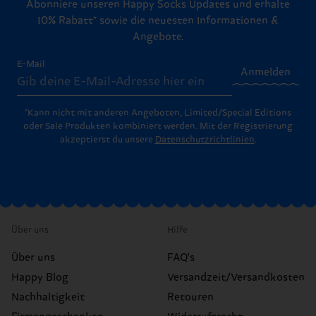
Abonniere unseren Happy Socks Updates und erhalte
10% Rabatt* sowie die neuesten Informationen &
Angebote.
E-Mail
Anmelden
*Kann nicht mit anderen Angeboten, Limited/Special Editions
oder Sale Produkten kombiniert werden. Mit der Registrierung
akzeptierst du unsere
Datenschutzrichtlinien
.
Über uns
Hilfe
Über uns
FAQ's
Happy Blog
Versandzeit/Versandkosten
Nachhaltigkeit
Retouren