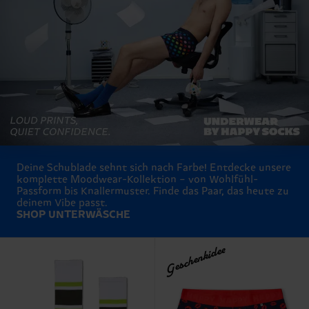
Deine Schublade sehnt sich nach Farbe! Entdecke unsere
komplette Moodwear-Kollektion – von Wohlfühl-
Passform bis Knallermuster. Finde das Paar, das heute zu
deinem Vibe passt.
SHOP UNTERWÄSCHE
Geschenkidee