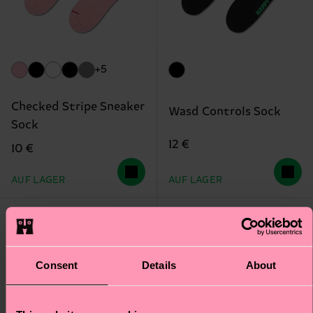
+5
Checked Stripe Sneaker
Wasd Controls Sock
Sock
12 €
10 €
AUF LAGER
AUF LAGER
Consent
Details
About