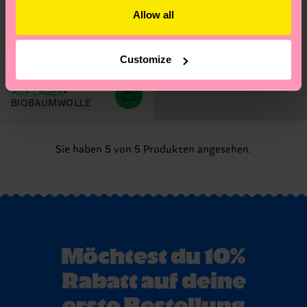
+3
Allow all
Solid Short Crew Sock
Customize
7 €
AUF LAGER
BIOBAUMWOLLE
Sie haben 5 von 5 Produkten angesehen.
Möchtest du 10%
Rabatt auf deine
erste Bestellung