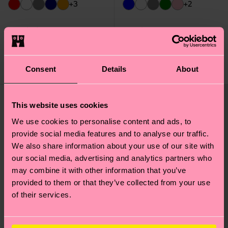
+3
+2
Solid Short Crew Sock
Solid Sock
7 €
9 €
AUF LAGER
AUF LAGER
Consent
Details
About
BIOBAUMWOLLE
BIOBAUMWOLLE
This website uses cookies
We use cookies to personalise content and ads, to
provide social media features and to analyse our traffic.
We also share information about your use of our site with
our social media, advertising and analytics partners who
may combine it with other information that you’ve
provided to them or that they’ve collected from your use
of their services.