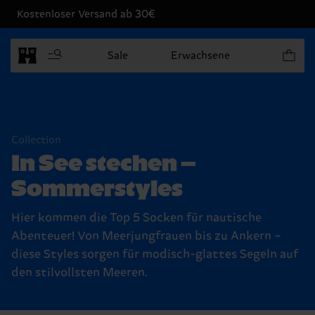
Kostenloser Versand ab 30€
Produkt
Sale
Erwachsene
Collection
In See stechen –
Sommerstyles
Hier kommen die Top 5 Socken für nautische
Abenteuer! Von Meerjungfrauen bis zu Ankern –
diese Styles sorgen für modisch-glattes Segeln auf
den stilvollsten Meeren.