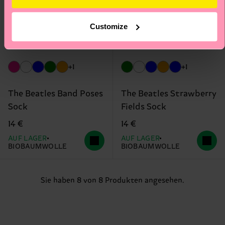
Customize
+1
+1
The Beatles Band Poses
The Beatles Strawberry
Sock
Fields Sock
14 €
14 €
AUF LAGER
AUF LAGER
BIOBAUMWOLLE
BIOBAUMWOLLE
Sie haben 8 von 8 Produkten angesehen.