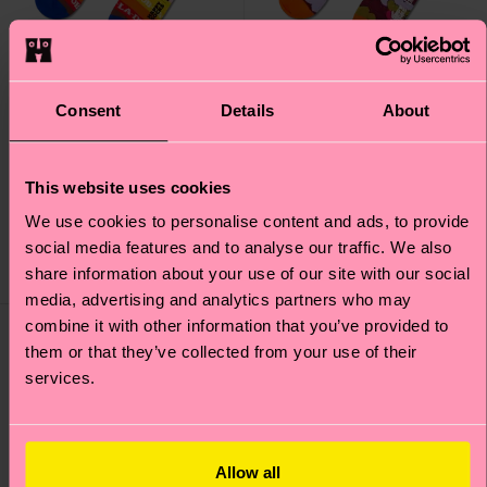
+1
+1
Consent
Details
About
The Beatles Ob-La-
The Beatles Hello
This website uses cookies
Stripe Sock
Goodbye Sock
We use cookies to personalise content and ads, to provide
14 €
14 €
social media features and to analyse our traffic. We also
AUF LAGER
AUF LAGER
share information about your use of our site with our social
BIOBAUMWOLLE
BIOBAUMWOLLE
media, advertising and analytics partners who may
Special
Special
combine it with other information that you’ve provided to
Edition
Edition
them or that they’ve collected from your use of their
services.
Allow all