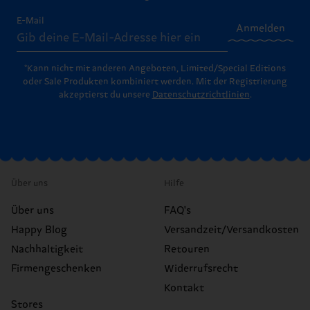
E-Mail
Anmelden
*Kann nicht mit anderen Angeboten, Limited/Special Editions
oder Sale Produkten kombiniert werden. Mit der Registrierung
akzeptierst du unsere
Datenschutzrichtlinien
.
Über uns
Hilfe
Über uns
FAQ's
Happy Blog
Versandzeit/Versandkosten
Nachhaltigkeit
Retouren
Firmengeschenken
Widerrufsrecht
Kontakt
Stores