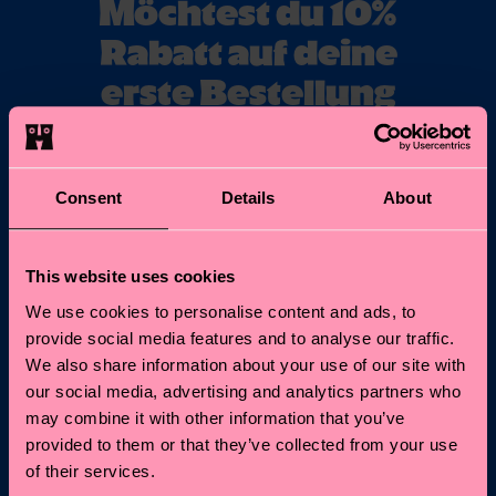
Möchtest du 10%
Rabatt auf deine
erste Bestellung
erhalten?
Abonniere unseren Happy Socks Updates und erhalte
Consent
Details
About
10% Rabatt* sowie die neuesten Informationen &
Angebote.
This website uses cookies
E-Mail
Anmelden
We use cookies to personalise content and ads, to
provide social media features and to analyse our traffic.
*Kann nicht mit anderen Angeboten, Limited/Special Editions
We also share information about your use of our site with
oder Sale Produkten kombiniert werden. Mit der Registrierung
our social media, advertising and analytics partners who
akzeptierst du unsere
Datenschutzrichtlinien
.
may combine it with other information that you’ve
provided to them or that they’ve collected from your use
of their services.