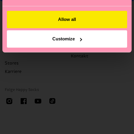
Über uns
Hilfe
Allow all
Über uns
FAQ's
Happy Blog
Versandzeit/Versandkosten
Customize
Nachhaltigkeit
Retouren
Firmengeschenken
Widerrufsrecht
Kontakt
Stores
Karriere
Folge Happy Socks