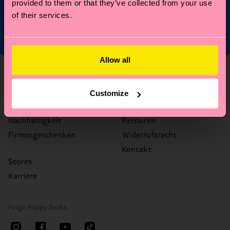
provided to them or that they’ve collected from your use
akzeptierst du unsere
Datenschutzrichtlinien
.
of their services.
Allow all
Über uns
Hilfe
Über uns
FAQ's
Customize
Happy Blog
Versandzeit/Versandkosten
Nachhaltigkeit
Retouren
Firmengeschenken
Widerrufsrecht
Kontakt
Stores
Karriere
Folge Happy Socks