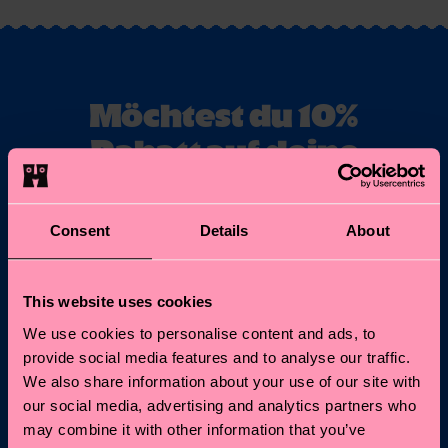
Möchtest du 10%
Rabatt auf deine
erste Bestellung
erhalten?
Consent
Details
About
Abonniere unseren Happy Socks Updates und erhalte
10% Rabatt* sowie die neuesten Informationen &
This website uses cookies
Angebote.
We use cookies to personalise content and ads, to
E-Mail
provide social media features and to analyse our traffic.
Anmelden
We also share information about your use of our site with
our social media, advertising and analytics partners who
*Kann nicht mit anderen Angeboten, Limited/Special Editions
may combine it with other information that you’ve
oder Sale Produkten kombiniert werden. Mit der Registrierung