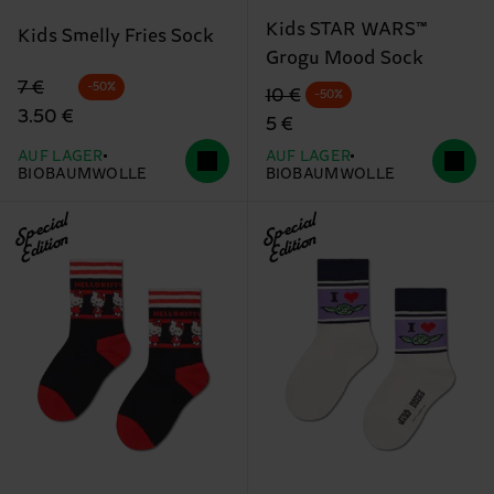
Kids STAR WARS™
Kids Smelly Fries Sock
Grogu Mood Sock
Originalpreis
Reduzierter Preis
7 €
-50%
Originalpreis
Reduzierter Preis
10 €
-50%
3.50 €
5 €
AUF LAGER
AUF LAGER
BIOBAUMWOLLE
BIOBAUMWOLLE
Special
Special
Edition
Edition