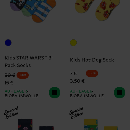
Kids STAR WARS™ 3-
Kids Hot Dog Sock
Pack Socks
Originalpreis
Reduzierter Preis
7 €
-50%
Originalpreis
Reduzierter Preis
30 €
-50%
3.50 €
15 €
AUF LAGER
AUF LAGER
BIOBAUMWOLLE
BIOBAUMWOLLE
Special
Special
Edition
Edition