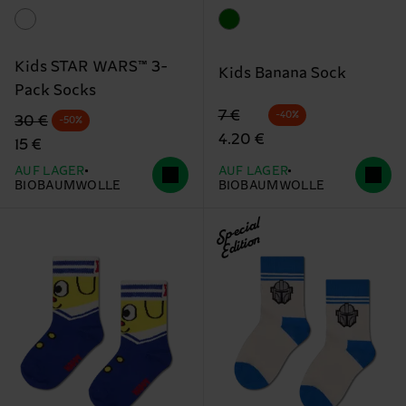
Kids STAR WARS™ 3-
Kids Banana Sock
Pack Socks
Originalpreis
Reduzierter Preis
7 €
-40%
Originalpreis
Reduzierter Preis
30 €
-50%
4.20 €
15 €
AUF LAGER
AUF LAGER
BIOBAUMWOLLE
BIOBAUMWOLLE
Special
Edition