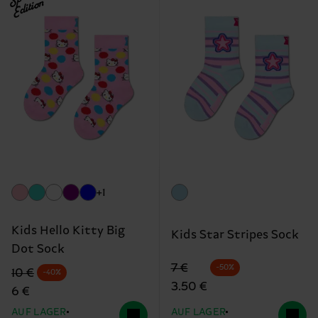
Edition
+1
Kids Hello Kitty Big
Kids Star Stripes Sock
Dot Sock
Originalpreis
Reduzierter Preis
7 €
-50%
Originalpreis
Reduzierter Preis
10 €
-40%
3.50 €
6 €
AUF LAGER
AUF LAGER