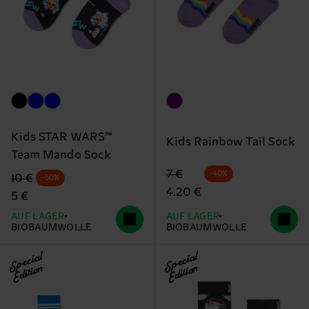
Kids STAR WARS™
Kids Rainbow Tail Sock
Team Mando Sock
Originalpreis
Reduzierter Preis
7 €
-40%
Originalpreis
Reduzierter Preis
10 €
-50%
4.20 €
5 €
AUF LAGER
AUF LAGER
BIOBAUMWOLLE
BIOBAUMWOLLE
Special
Special
Edition
Edition