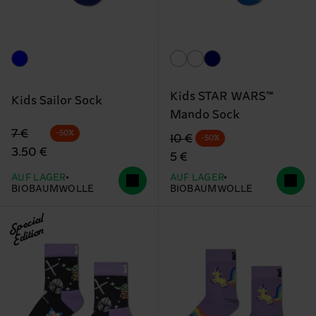
Kids STAR WARS™
Kids Sailor Sock
Mando Sock
Originalpreis
Reduzierter Preis
7 €
-50%
Originalpreis
Reduzierter Preis
10 €
-50%
3.50 €
5 €
AUF LAGER
AUF LAGER
BIOBAUMWOLLE
BIOBAUMWOLLE
Special
Edition