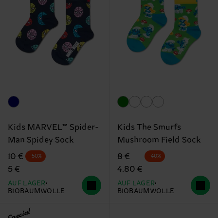
Kids MARVEL™ Spider-
Kids The Smurfs
Man Spidey Sock
Mushroom Field Sock
Originalpreis
Reduzierter Preis
Originalpreis
Reduzierter Preis
10 €
8 €
-50%
-40%
5 €
4.80 €
AUF LAGER
AUF LAGER
BIOBAUMWOLLE
BIOBAUMWOLLE
Special