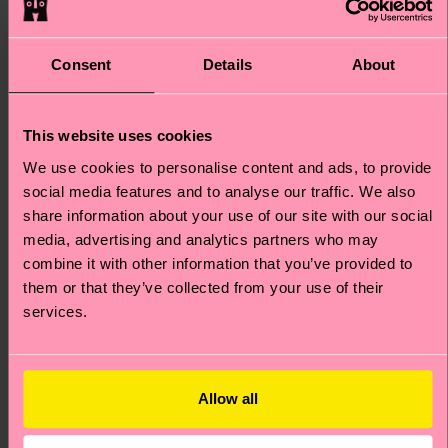
Consent
Details
About
This website uses cookies
We use cookies to personalise content and ads, to provide
social media features and to analyse our traffic. We also
share information about your use of our site with our social
media, advertising and analytics partners who may
combine it with other information that you’ve provided to
Kids STAR WARS™
them or that they’ve collected from your use of their
Kids Cutie Sock
Mandalorian Snowflake
services.
Sock
Originalpreis
Reduzierter Preis
7 €
-50%
Originalpreis
Reduzierter Preis
10 €
-50%
3.50 €
5 €
Allow all
AUF LAGER
AUF LAGER
BIOBAUMWOLLE
BIOBAUMWOLLE