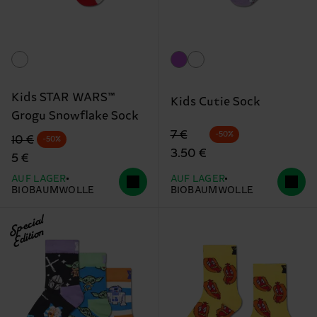
Kids STAR WARS™
Kids Cutie Sock
Grogu Snowflake Sock
Originalpreis
Reduzierter Preis
7 €
-50%
Originalpreis
Reduzierter Preis
10 €
-50%
3.50 €
5 €
AUF LAGER
AUF LAGER
BIOBAUMWOLLE
BIOBAUMWOLLE
Special
Edition