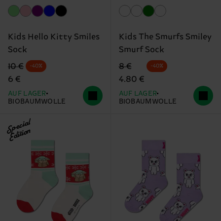
Kids Hello Kitty Smiles
Kids The Smurfs Smiley
Sock
Smurf Sock
Originalpreis
Reduzierter Preis
Originalpreis
Reduzierter Preis
10 €
8 €
-40%
-40%
6 €
4.80 €
AUF LAGER
AUF LAGER
BIOBAUMWOLLE
BIOBAUMWOLLE
Special
Edition