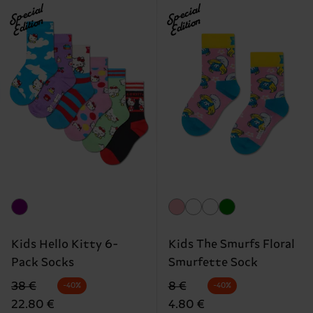
Special
Special
Edition
Edition
Kids Hello Kitty 6-
Kids The Smurfs Floral
Pack Socks
Smurfette Sock
Originalpreis
Reduzierter Preis
Originalpreis
Reduzierter Preis
38 €
8 €
-40%
-40%
22.80 €
4.80 €