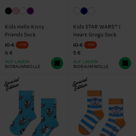
Kids Hello Kitty
Kids STAR WARS™ I
Friends Sock
Heart Grogu Sock
Originalpreis
Reduzierter Preis
Originalpreis
Reduzierter Preis
10 €
10 €
-40%
-50%
6 €
5 €
AUF LAGER
AUF LAGER
BIOBAUMWOLLE
BIOBAUMWOLLE
Special
Special
Edition
Edition