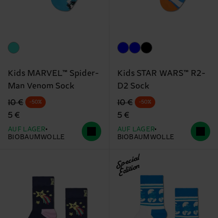
Kids MARVEL™ Spider-
Kids STAR WARS™ R2-
Man Venom Sock
D2 Sock
Originalpreis
Reduzierter Preis
Originalpreis
Reduzierter Preis
10 €
10 €
-50%
-50%
5 €
5 €
AUF LAGER
AUF LAGER
BIOBAUMWOLLE
BIOBAUMWOLLE
Special
Edition