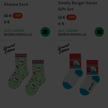
Smelly Burger Socks
Ahsoka Sock
Gift Set
Originalpreis
Reduzierter Preis
10 €
-50%
Originalpreis
Reduzierter Preis
12 €
-50%
5 €
6 €
AUF LAGER
AUF LAGER
BIOBAUMWOLLE
BIOBAUMWOLLE
Special
Special
Edition
Edition