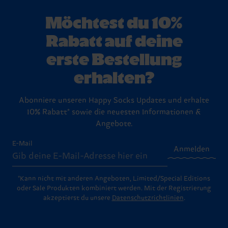
Lieblingssocken lange in Bestform. Schau am besten in
Geschenksets: Die kommen in stylischen, fix und fertigen
ungetragene und ungewaschene Artikel mit originalem
unsere ausführlichen
Waschtipps
.
Boxen, bereit, an Lieblingsmenschen übergeben zu werden
Etikett und Verpackung zurückzugeben. Schau einfach auf
Möchtest du 10%
(oder um dir selbst eine Freude zu machen!).
unserer
Rückgabe-Seite
vorbei – dort findest du die
Schritt-für-Schritt-Anleitung für den Rückversand.
Rabatt auf deine
erste Bestellung
erhalten?
Abonniere unseren Happy Socks Updates und erhalte
10% Rabatt* sowie die neuesten Informationen &
Angebote.
E-Mail
Anmelden
*Kann nicht mit anderen Angeboten, Limited/Special Editions
oder Sale Produkten kombiniert werden. Mit der Registrierung
akzeptierst du unsere
Datenschutzrichtlinien
.