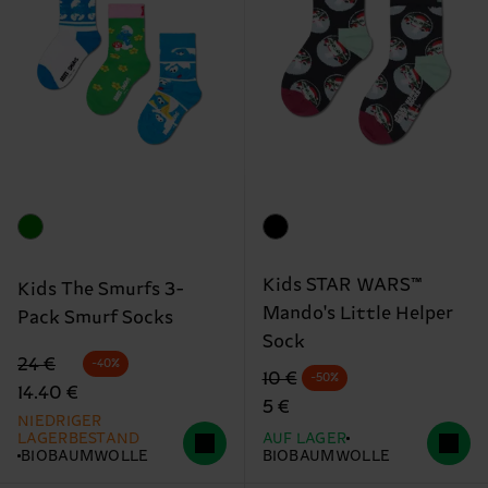
Kids STAR WARS™
Kids The Smurfs 3-
Mando's Little Helper
Pack Smurf Socks
Sock
Originalpreis
Reduzierter Preis
24 €
-40%
Originalpreis
Reduzierter Preis
10 €
-50%
14.40 €
5 €
NIEDRIGER
LAGERBESTAND
AUF LAGER
BIOBAUMWOLLE
BIOBAUMWOLLE