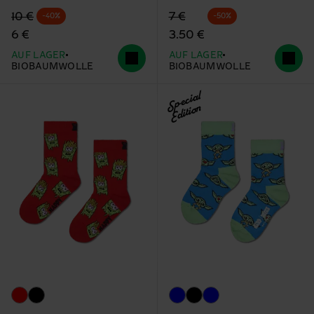
Originalpreis
Reduzierter Preis
Originalpreis
Reduzierter Preis
10 €
7 €
-40%
-50%
6 €
3.50 €
AUF LAGER
AUF LAGER
BIOBAUMWOLLE
BIOBAUMWOLLE
Special
Edition