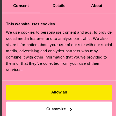
Consent
Details
About
This website uses cookies
We use cookies to personalise content and ads, to provide
social media features and to analyse our traffic. We also
share information about your use of our site with our social
media, advertising and analytics partners who may
+12
combine it with other information that you’ve provided to
them or that they’ve collected from your use of their
3-Pack Vegetable
3-Pack Cloudy Short
services.
Sneaker Socks
Boxers
Originalpreis
Reduzierter Preis
Originalpreis
Reduzierter Preis
22 €
39 €
-50%
-50%
11 €
19.50 €
Allow all
AUF LAGER
AUF LAGER
SPARE MIND. 20 %
SPARE MIND. 20 %
AUF 3ER-PACKS
AUF 3ER-PACKS
Customize