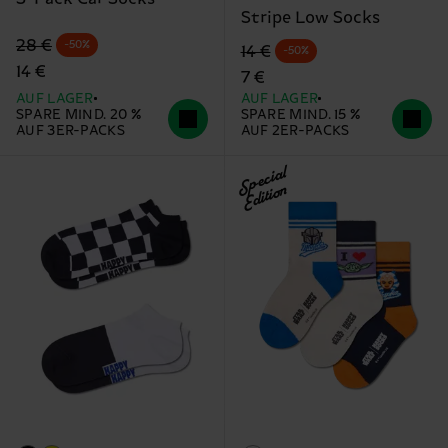
Stripe Low Socks
Originalpreis
Reduzierter Preis
28 €
-50%
Originalpreis
Reduzierter Preis
14 €
-50%
14 €
7 €
AUF LAGER
AUF LAGER
SPARE MIND. 20 %
SPARE MIND. 15 %
AUF 3ER-PACKS
AUF 2ER-PACKS
Special
Edition