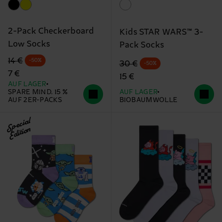
2-Pack Checkerboard
Kids STAR WARS™ 3-
Low Socks
Pack Socks
Originalpreis
Reduzierter Preis
14 €
-50%
Originalpreis
Reduzierter Preis
30 €
-50%
7 €
15 €
AUF LAGER
SPARE MIND. 15 %
AUF LAGER
AUF 2ER-PACKS
BIOBAUMWOLLE
Special
Edition