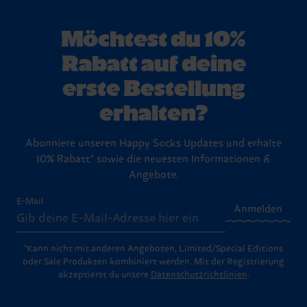
Trockner fern. So bleiben die Fasern stark und deine
das perfekte Geschenk suchst, wirf einen Blick auf unsere
hast du ein festes Zeitfenster (meist 30 Tage), um
Lieblingssocken lange in Bestform. Schau am besten in
Geschenksets: Die kommen in stylischen, fix und fertigen
ungetragene und ungewaschene Artikel mit originalem
unsere ausführlichen
Waschtipps
.
Boxen, bereit, an Lieblingsmenschen übergeben zu werden
Etikett und Verpackung zurückzugeben. Schau einfach auf
Möchtest du 10%
(oder um dir selbst eine Freude zu machen!).
unserer
Rückgabe-Seite
vorbei – dort findest du die
Schritt-für-Schritt-Anleitung für den Rückversand.
Rabatt auf deine
erste Bestellung
erhalten?
Abonniere unseren Happy Socks Updates und erhalte
10% Rabatt* sowie die neuesten Informationen &
Angebote.
E-Mail
Anmelden
*Kann nicht mit anderen Angeboten, Limited/Special Editions
oder Sale Produkten kombiniert werden. Mit der Registrierung
akzeptierst du unsere
Datenschutzrichtlinien
.