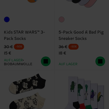
Kids STAR WARS™ 3-
5-Pack Good & Bad Pig
Pack Socks
Sneaker Socks
Originalpreis
Reduzierter Preis
Originalpreis
Reduzierter Preis
30 €
36 €
-50%
-50%
15 €
18 €
AUF LAGER
BIOBAUMWOLLE
AUF LAGER