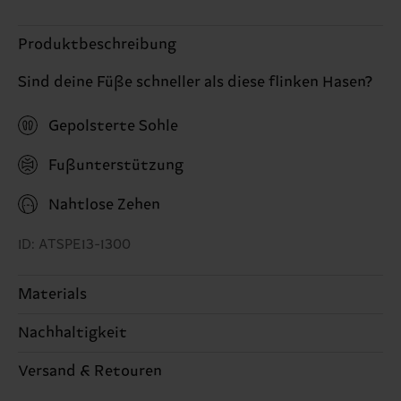
Produktbeschreibung
Sind deine Füße schneller als diese flinken Hasen?
Gepolsterte Sohle
Fußunterstützung
Nahtlose Zehen
ID: ATSPE13-1300
Materials
Nachhaltigkeit
89% Cotton, 9% Polyamide, 2% Elastane
Nachhaltigkeit ist mehr als nur Qualität und
Versand & Retouren
Zertifizierungen – es geht auch um eine ethische