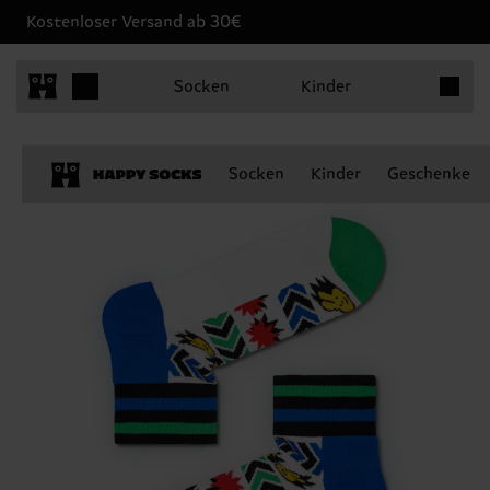
Kostenloser Versand ab 30€
Produkt
Socken
Kinder
Socken
Kinder
Geschenke