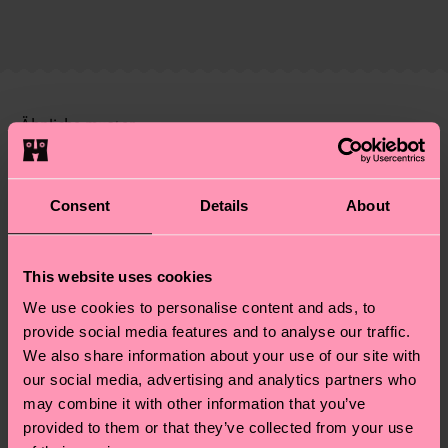
Die Lieferzeit hängt vom Zielland der Bestellung
Lieferkette, die Reduzierung von Emissionen, die
ab und unsere länderspezifische Versandübersicht
richtige Pflege von Socken und VIELES MEHR!
findest du
hier
. Die Lieferzeit beginnt sobald
Weitere Informationen sowie Tipps und Tricks
deine Bestellung versandt wurde. Bitte bedenke,
findest du auf unserer
Nachhaltigkeitsseite
.
dass es sich hierbei um einen Richtwert handelt
Ähnliche muster
und die genaue Lieferzeit von der lokalen Post in
Neuheit
deinem Land abhängt.
Consent
Details
About
Du hast Fragen zu einer Retoure? In unserem
Hilfebereich im Artikel
Retouren
findest du die
am häufigsten gestellten Fragen.
This website uses cookies
We use cookies to personalise content and ads, to
provide social media features and to analyse our traffic.
We also share information about your use of our site with
our social media, advertising and analytics partners who
may combine it with other information that you’ve
provided to them or that they’ve collected from your use