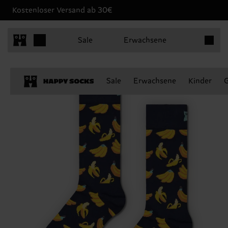
Kostenloser Versand ab 30€
Produkt
Sale
Erwachsene
Sale
Erwachsene
Kinder