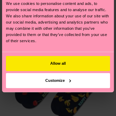
und die genaue Lieferzeit von der lokalen Post in
We use cookies to personalise content and ads, to
deinem Land abhängt.
provide social media features and to analyse our traffic.
We also share information about your use of our site with
Du hast Fragen zu einer Retoure? In unserem
our social media, advertising and analytics partners who
Hilfebereich im Artikel
Retouren
findest du die
may combine it with other information that you’ve
provided to them or that they’ve collected from your use
am häufigsten gestellten Fragen.
of their services.
Allow all
Customize