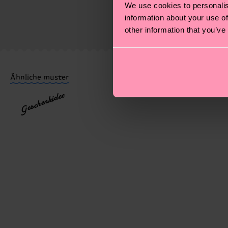
We use cookies to personalis
Socken und VIELES MEHR! Weitere Informationen sowi
information about your use of
Die Lieferzeit hängt vom Zielland der Bestellung ab 
other information that you’ve
versandt wurde. Bitte bedenke, dass es sich hierbei 
Du hast Fragen zu einer Retoure? In unserem Hilfeber
Ähnliche muster
Geschenkidee