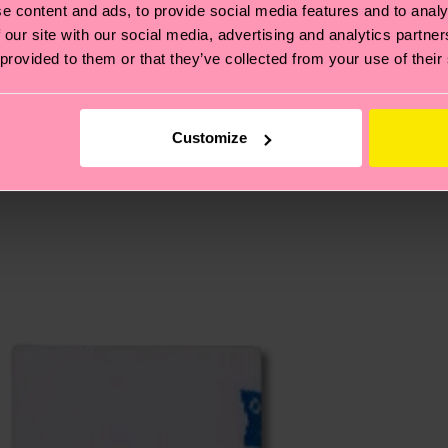
e content and ads, to provide social media features and to analy
e Tipps und Tricks findest du auf unserer
Nachhaltigk
 our site with our social media, advertising and analytics partn
und unsere länderspezifische Versandübersicht findest 
 provided to them or that they’ve collected from your use of their
um einen Richtwert handelt und die genaue Lieferzeit vo
eich im Artikel
Retouren
findest du die am häufigsten g
Customize