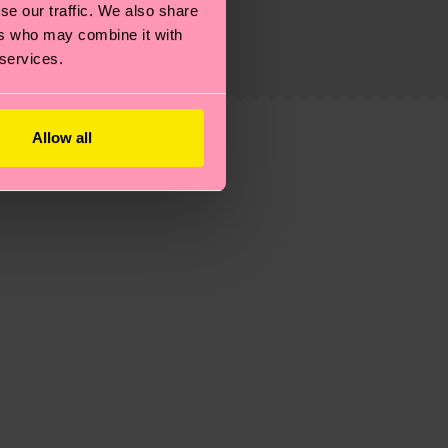
se our traffic. We also share
eitsseite
.
ers who may combine it with
du
hier
. Die Lieferzeit beginnt sobald deine Bestellung
 services.
n der lokalen Post in deinem Land abhängt.
estellten Fragen.
Allow all