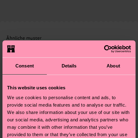
86% Organic cotton blend, 12% Polyamide, 2%
Die Lieferzeit hängt vom Zielland der Bestellung
Lieferkette, die Reduzierung von Emissionen, die
Elastane
ab und unsere länderspezifische Versandübersicht
richtige Pflege von Socken und VIELES MEHR!
findest du
hier
. Die Lieferzeit beginnt sobald
Weitere Informationen sowie Tipps und Tricks
deine Bestellung versandt wurde. Bitte bedenke,
findest du auf unserer
Nachhaltigkeitsseite
.
dass es sich hierbei um einen Richtwert handelt
Ähnliche muster
und die genaue Lieferzeit von der lokalen Post in
Special
deinem Land abhängt.
Edition
Consent
Details
About
Du hast Fragen zu einer Retoure? In unserem
Hilfebereich im Artikel
Retouren
findest du die
am häufigsten gestellten Fragen.
This website uses cookies
We use cookies to personalise content and ads, to
provide social media features and to analyse our traffic.
We also share information about your use of our site with
our social media, advertising and analytics partners who
may combine it with other information that you’ve
provided to them or that they’ve collected from your use