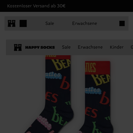
Kostenloser Versand ab 30€
Produkt
Sale
Erwachsene
Sale
Erwachsene
Kinder