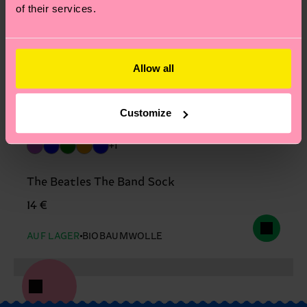
of their services.
Allow all
Customize
+1
The Beatles The Band Sock
14 €
AUF LAGER
BIOBAUMWOLLE