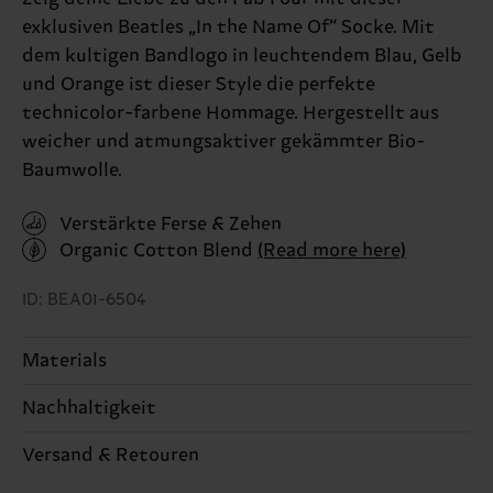
exklusiven Beatles „In the Name Of“ Socke. Mit
dem kultigen Bandlogo in leuchtendem Blau, Gelb
und Orange ist dieser Style die perfekte
technicolor-farbene Hommage. Hergestellt aus
weicher und atmungsaktiver gekämmter Bio-
Baumwolle.
Verstärkte Ferse & Zehen
Organic Cotton Blend
(Read more here)
ID: BEA01-6504
Materials
Nachhaltigkeit
86% Cotton, 12% Polyamide, 2% Elastane
Nachhaltigkeit ist mehr als nur Qualität und
Versand & Retouren
Genaue Information:
Zertifizierungen – es geht auch um eine ethische