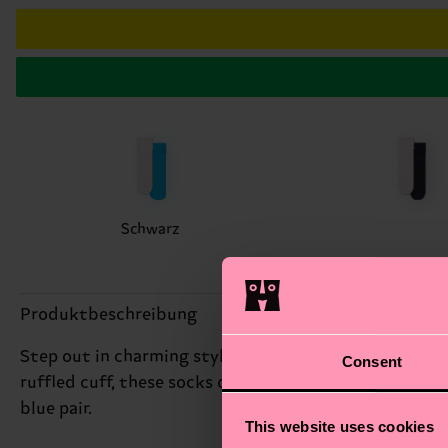
Schwarz
Produktbeschreibung
Step out in charming style with this two-pack of H 
Consent
ruffled cuff, these socks offer a fun twist on a classi
blue pair.
This website uses cookies