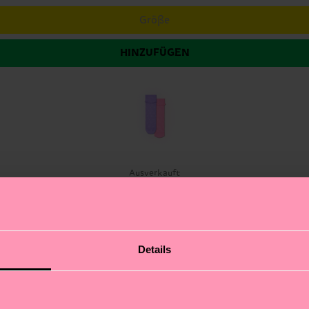
Größe
HINZUFÜGEN
Ausverkauft
Monogram Mini Crew Socks. Featuring a subtle, all-over
Details
c silhouette. This set includes a crisp, clean white pair p