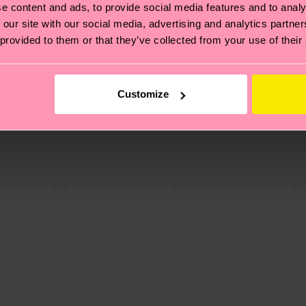
e content and ads, to provide social media features and to analy
 our site with our social media, advertising and analytics partn
 provided to them or that they’ve collected from your use of their
Customize
ierungen – es geht auch um eine ethische Lieferkette, d
e Tipps und Tricks findest du auf unserer
Nachhaltigk
und unsere länderspezifische Versandübersicht findest 
um einen Richtwert handelt und die genaue Lieferzeit vo
eich im Artikel
Retouren
findest du die am häufigsten g