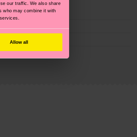
se our traffic. We also share
ers who may combine it with
 services.
Allow all
ie Reduzierung von Emissionen, die richtige Pflege von
eitsseite
.
du
hier
. Die Lieferzeit beginnt sobald deine Bestellung
n der lokalen Post in deinem Land abhängt.
estellten Fragen.