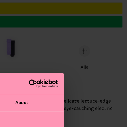
Alle
 "H" monogram design and a delicate lettuce-edge
About
erfectly balanced by a bright, eye-catching electric