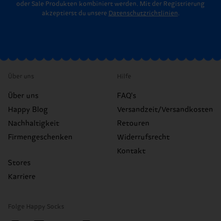
oder Sale Produkten kombiniert werden. Mit der Registrierung
akzeptierst du unsere
Datenschutzrichtlinien
.
Über uns
Hilfe
Über uns
FAQ's
Happy Blog
Versandzeit/Versandkosten
Nachhaltigkeit
Retouren
Firmengeschenken
Widerrufsrecht
Kontakt
Stores
Karriere
Folge Happy Socks