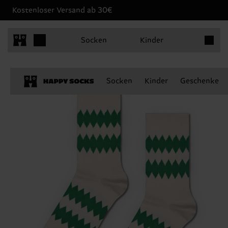
Kostenloser Versand ab 30€
Produkt
Socken
Kinder
Socken
Kinder
Geschenke