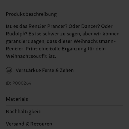
Produktbeschreibung
Ist es das Rentier Prancer? Oder Dancer? Oder
Rudolph? Es ist schwer zu sagen, aber wir können
garantiert sagen, dass dieser Weihnachtsmann-
Rentier-Print eine tolle Ergänzung für dein
Weihnachtsoutfit ist.
Verstärkte Ferse & Zehen
ID: P000264
Materials
Nachhaltigkeit
86% Cotton, 12% Polyamide, 2% Elastane
Nachhaltigkeit ist mehr als nur Qualität und
Versand & Retouren