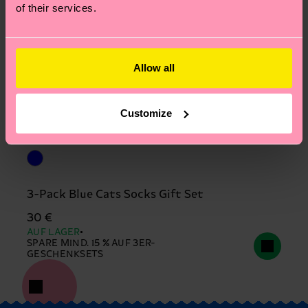
of their services.
Allow all
Customize
3-Pack Blue Cats Socks Gift Set
30 €
AUF LAGER
SPARE MIND. 15 % AUF 3ER-
GESCHENKSETS