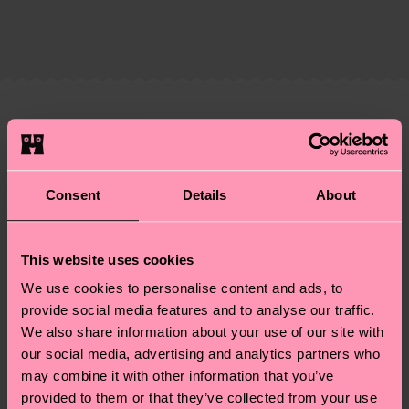
Zertifizierungen – es geht auch um eine ethische
Die Lieferzeit hängt vom Zielland der Bestellung
Lieferkette, die Reduzierung von Emissionen, die
ab und unsere länderspezifische Versandübersicht
richtige Pflege von Socken und VIELES MEHR!
findest du
hier
. Die Lieferzeit beginnt sobald
Weitere Informationen sowie Tipps und Tricks
deine Bestellung versandt wurde. Bitte bedenke,
findest du auf unserer
Nachhaltigkeitsseite
.
dass es sich hierbei um einen Richtwert handelt
Ähnliche muster
und die genaue Lieferzeit von der lokalen Post in
Neuheit
deinem Land abhängt.
Consent
Details
About
Du hast Fragen zu einer Retoure? In unserem
Hilfebereich im Artikel
Retouren
findest du die
am häufigsten gestellten Fragen.
This website uses cookies
We use cookies to personalise content and ads, to
provide social media features and to analyse our traffic.
We also share information about your use of our site with
our social media, advertising and analytics partners who
may combine it with other information that you’ve
provided to them or that they’ve collected from your use