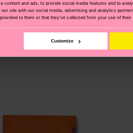
e content and ads, to provide social media features and to analy
ierungen – es geht auch um eine ethische Lieferkette, d
 our site with our social media, advertising and analytics partn
 provided to them or that they’ve collected from your use of their
e Tipps und Tricks findest du auf unserer
Nachhaltigk
und unsere länderspezifische Versandübersicht findest 
um einen Richtwert handelt und die genaue Lieferzeit vo
Customize
eich im Artikel
Retouren
findest du die am häufigsten g