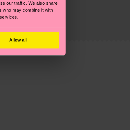
se our traffic. We also share
ie Reduzierung von Emissionen, die richtige Pflege von
ers who may combine it with
 services.
eitsseite
.
du
hier
. Die Lieferzeit beginnt sobald deine Bestellung
n der lokalen Post in deinem Land abhängt.
Allow all
estellten Fragen.