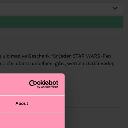
es ultimative Geschenk für jeden STAR WARS-Fan
n Licht ohne Dunkelheit gibt, werden Darth Vader,
About