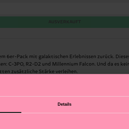
AUSVERKAUFT
m 6er-Pack mit galaktischen Erlebnissen zurück. Dies
ssen: C-3PO, R2-D2 und Millennium Falcon. Und da es kei
ten zusätzliche Stärke verleihen.
Details