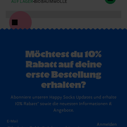
AUF LAGER
BIOBAUMWOLLE
Möchtest du 10%
Rabatt auf deine
erste Bestellung
erhalten?
Abonniere unseren Happy Socks Updates und erhalte
10% Rabatt* sowie die neuesten Informationen &
Angebote.
E-Mail
Anmelden