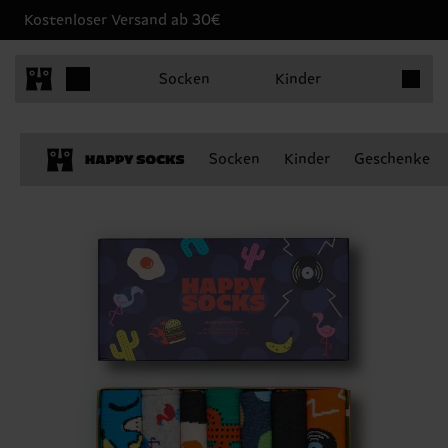
Kostenloser Versand ab 30€
Produkt
Socken
Kinder
Socken
Kinder
Geschenke