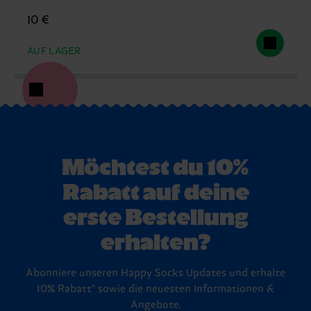
10 €
AUF LAGER
Möchtest du 10%
Rabatt auf deine
erste Bestellung
erhalten?
Abonniere unseren Happy Socks Updates und erhalte
10% Rabatt* sowie die neuesten Informationen &
Angebote.