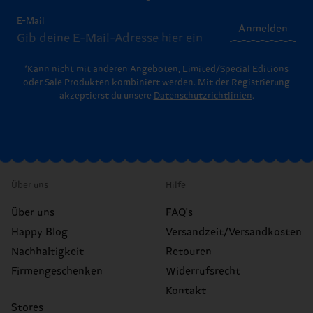
E-Mail
Anmelden
*Kann nicht mit anderen Angeboten, Limited/Special Editions
oder Sale Produkten kombiniert werden. Mit der Registrierung
akzeptierst du unsere
Datenschutzrichtlinien
.
Über uns
Hilfe
Über uns
FAQ's
Happy Blog
Versandzeit/Versandkosten
Nachhaltigkeit
Retouren
Firmengeschenken
Widerrufsrecht
Kontakt
Stores