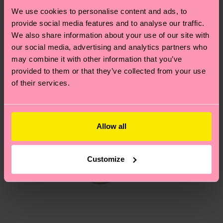
We use cookies to personalise content and ads, to
provide social media features and to analyse our traffic.
Du hast Fragen zu einer Retoure? In unserem
We also share information about your use of our site with
Hilfebereich im Artikel
Retouren
findest du die
our social media, advertising and analytics partners who
am häufigsten gestellten Fragen.
may combine it with other information that you’ve
provided to them or that they’ve collected from your use
of their services.
Allow all
Customize