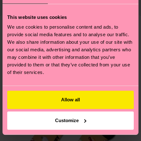
ab und unsere länderspezifische Versandübersicht
richtige Pflege von Socken und VIELES MEHR!
findest du
hier
. Die Lieferzeit beginnt sobald
Weitere Informationen sowie Tipps und Tricks
This website uses cookies
deine Bestellung versandt wurde. Bitte bedenke,
findest du auf unserer
Nachhaltigkeitsseite
.
We use cookies to personalise content and ads, to
dass es sich hierbei um einen Richtwert handelt
Ähnliche muster
provide social media features and to analyse our traffic.
und die genaue Lieferzeit von der lokalen Post in
We also share information about your use of our site with
Neuheit
deinem Land abhängt.
our social media, advertising and analytics partners who
may combine it with other information that you’ve
Du hast Fragen zu einer Retoure? In unserem
provided to them or that they’ve collected from your use
Hilfebereich im Artikel
Retouren
findest du die
of their services.
am häufigsten gestellten Fragen.
Allow all
Customize