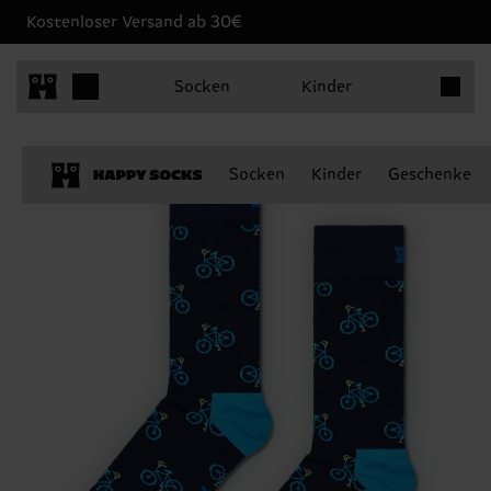
Kostenloser Versand ab 30€
Produkt
Socken
Kinder
Socken
Kinder
Geschenke