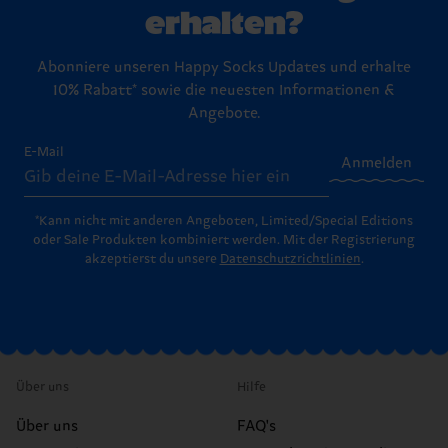
erhalten?
Abonniere unseren Happy Socks Updates und erhalte
10% Rabatt* sowie die neuesten Informationen &
Angebote.
E-Mail
Anmelden
*Kann nicht mit anderen Angeboten, Limited/Special Editions
oder Sale Produkten kombiniert werden. Mit der Registrierung
akzeptierst du unsere
Datenschutzrichtlinien
.
Über uns
Hilfe
Über uns
FAQ's