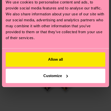
We use cookies to personalise content and ads, to
Polyamide, 2% Elastane
deinem Land abhängt.
provide social media features and to analyse our traffic.
ARTIKEL 2:
86% Organic cotton blend, 12%
We also share information about your use of our site with
Polyamide, 2% Elastane
Du hast Fragen zu einer Retoure? In unserem
our social media, advertising and analytics partners who
ARTIKEL 3:
86% Organic cotton blend, 12%
Hilfebereich im Artikel
Retouren
findest du die
may combine it with other information that you’ve
Polyamide, 2% Elastane
am häufigsten gestellten Fragen.
provided to them or that they’ve collected from your use
of their services.
Allow all
Customize