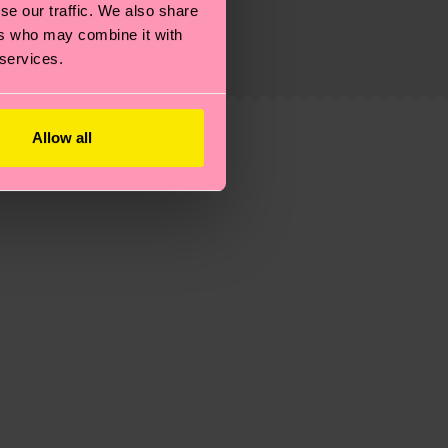
se our traffic. We also share
eitsseite
.
ers who may combine it with
du
hier
. Die Lieferzeit beginnt sobald deine Bestellung
 services.
n der lokalen Post in deinem Land abhängt.
estellten Fragen.
Allow all