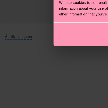
We use cookies to personalis
Socken und VIELES MEHR! Weitere Informationen sowi
information about your use of
Die Lieferzeit hängt vom Zielland der Bestellung ab 
other information that you’ve
versandt wurde. Bitte bedenke, dass es sich hierbei 
Du hast Fragen zu einer Retoure? In unserem Hilfeber
Ähnliche muster