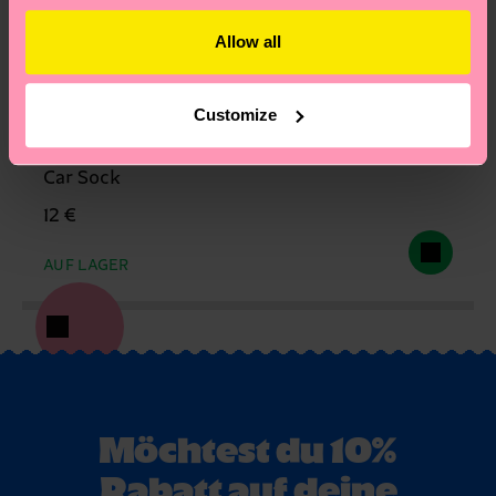
Allow all
Customize
Car Sock
12 €
AUF LAGER
Möchtest du 10%
Rabatt auf deine