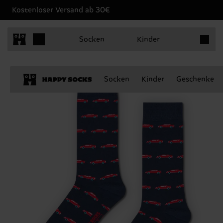
Kostenloser Versand ab 30€
Produkt
Socken
Kinder
Socken
Kinder
Geschenke