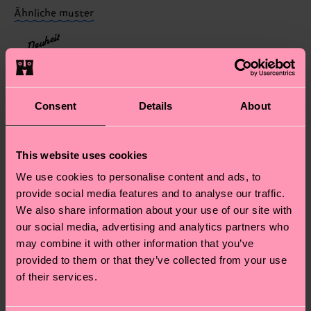
dass es sich hierbei um einen Richtwert handelt
Ähnliche muster
und die genaue Lieferzeit von der lokalen Post in
Neuheit
deinem Land abhängt.
Du hast Fragen zu einer Retoure? In unserem
Hilfebereich im Artikel
Retouren
findest du die
Consent
Details
About
am häufigsten gestellten Fragen.
This website uses cookies
We use cookies to personalise content and ads, to
provide social media features and to analyse our traffic.
We also share information about your use of our site with
our social media, advertising and analytics partners who
may combine it with other information that you’ve
provided to them or that they’ve collected from your use
of their services.