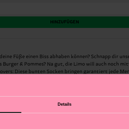
HINZUFÜGEN
deine Füße einen Biss abhaben können? Schnapp dir un
als Burger & Pommes? Na gut, die Limo will auch noch mi
-Lovers: Diese bunten Socken bringen garantiert jede Me
an, wie sie aussehen. Das wilde Burger-Design, Pommes 
uster – so macht Styling einfach Spaß. Bei Happy Socks 
zen ein Statement. Perfekt zum Verschenken – oder einfa
Details