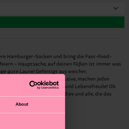
sere Hamburger-Socken und bring die Fast-Food-
tfeiern – Hauptsache, auf deinen Füßen ist immer was
nge gute Laune! Gefertigt aus weicher,
und eine spritzige Limo inklusive, machen jeden
feiern wir Farbe, Kreativität und Lebensfreude! Ob
ch selbst behalten: für Foodies und alle, die das
About