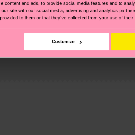
e content and ads, to provide social media features and to analy
 our site with our social media, advertising and analytics partn
 provided to them or that they’ve collected from your use of their
Customize
ierungen – es geht auch um eine ethische Lieferkette, d
e Tipps und Tricks findest du auf unserer
Nachhaltigk
ne
und unsere länderspezifische Versandübersicht findest 
um einen Richtwert handelt und die genaue Lieferzeit vo
eich im Artikel
Retouren
findest du die am häufigsten g