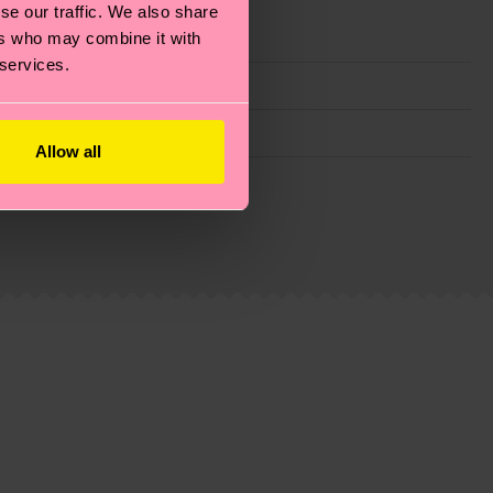
se our traffic. We also share
ers who may combine it with
 services.
Allow all
ie Reduzierung von Emissionen, die richtige Pflege von
eitsseite
.
du
hier
. Die Lieferzeit beginnt sobald deine Bestellung
n der lokalen Post in deinem Land abhängt.
estellten Fragen.