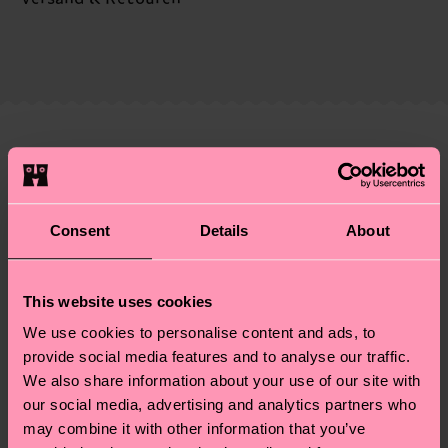
Zertifizierungen – es geht auch um eine ethische
Die Lieferzeit hängt vom Zielland der Bestellung
Lieferkette, die Reduzierung von Emissionen, die
ab und unsere länderspezifische Versandübersicht
richtige Pflege von Socken und VIELES MEHR!
findest du
hier
. Die Lieferzeit beginnt sobald
Weitere Informationen sowie Tipps und Tricks
deine Bestellung versandt wurde. Bitte bedenke,
findest du auf unserer
Nachhaltigkeitsseite
.
dass es sich hierbei um einen Richtwert handelt
Ähnliche muster
und die genaue Lieferzeit von der lokalen Post in
Special
deinem Land abhängt.
Edition
Consent
Details
About
Du hast Fragen zu einer Retoure? In unserem
Hilfebereich im Artikel
Retouren
findest du die
am häufigsten gestellten Fragen.
This website uses cookies
We use cookies to personalise content and ads, to
provide social media features and to analyse our traffic.
We also share information about your use of our site with
our social media, advertising and analytics partners who
may combine it with other information that you’ve