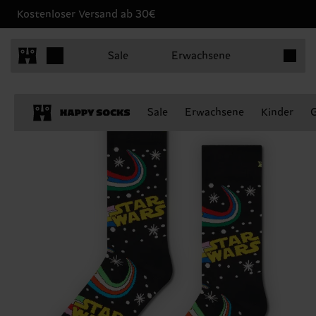
Kostenloser Versand ab 30€
Produkt
Sale
Erwachsene
Sale
Erwachsene
Kinder