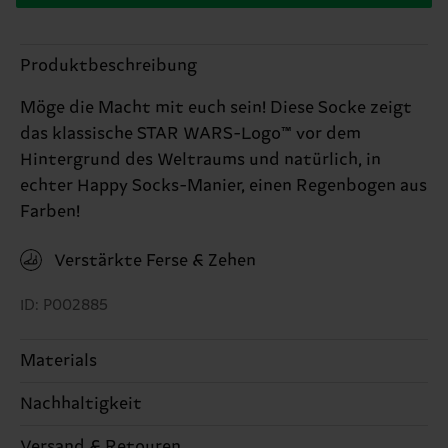
Produktbeschreibung
Möge die Macht mit euch sein! Diese Socke zeigt
das klassische STAR WARS-Logo™ vor dem
Hintergrund des Weltraums und natürlich, in
echter Happy Socks-Manier, einen Regenbogen aus
Farben!
Verstärkte Ferse & Zehen
ID: P002885
Materials
Nachhaltigkeit
86% Cotton, 12% Polyamide, 2% Elastane
Nachhaltigkeit ist mehr als nur Qualität und
Versand & Retouren