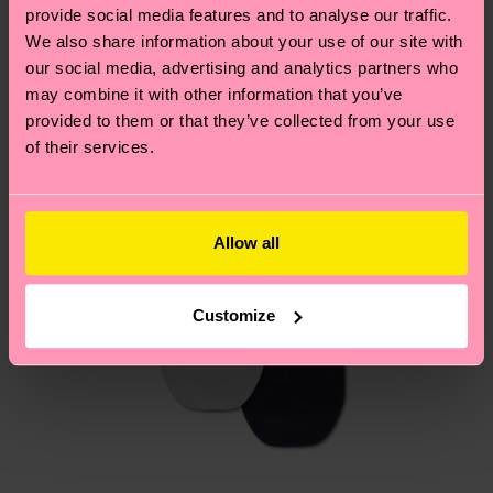
provide social media features and to analyse our traffic.
Du hast Fragen zu einer Retoure? In unserem
We also share information about your use of our site with
Hilfebereich im Artikel
Retouren
findest du die
our social media, advertising and analytics partners who
may combine it with other information that you’ve
am häufigsten gestellten Fragen.
provided to them or that they’ve collected from your use
of their services.
Allow all
Customize