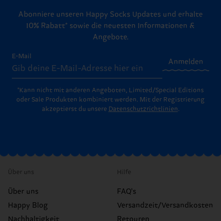
Abonniere unseren Happy Socks Updates und erhalte
10% Rabatt* sowie die neuesten Informationen &
Angebote.
E-Mail
Anmelden
*Kann nicht mit anderen Angeboten, Limited/Special Editions
oder Sale Produkten kombiniert werden. Mit der Registrierung
akzeptierst du unsere
Datenschutzrichtlinien
.
Über uns
Hilfe
Über uns
FAQ's
Happy Blog
Versandzeit/Versandkosten
Nachhaltigkeit
Retouren