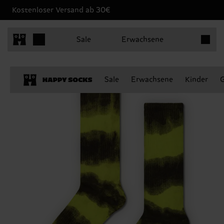
Kostenloser Versand ab 30€
Produkt
Sale
Erwachsene
Sale
Erwachsene
Kinder