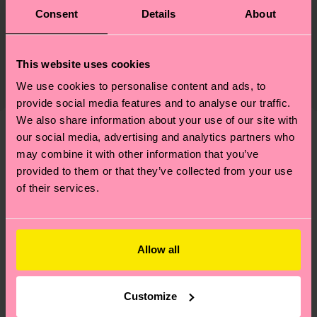
Nachhaltigkeit
74% Cotton, 23% Polyamide, 3% Elastane
Consent
Details
About
Nachhaltigkeit ist mehr als nur Qualität und
Versand & Retouren
Zertifizierungen – es geht auch um eine ethische
This website uses cookies
Die Lieferzeit hängt vom Zielland der Bestellung
Lieferkette, die Reduzierung von Emissionen, die
ab und unsere länderspezifische Versandübersicht
We use cookies to personalise content and ads, to
richtige Pflege von Socken und VIELES MEHR!
findest du
hier
. Die Lieferzeit beginnt sobald
provide social media features and to analyse our traffic.
Weitere Informationen sowie Tipps und Tricks
deine Bestellung versandt wurde. Bitte bedenke,
We also share information about your use of our site with
findest du auf unserer
Nachhaltigkeitsseite
.
our social media, advertising and analytics partners who
dass es sich hierbei um einen Richtwert handelt
Ähnliche muster
may combine it with other information that you’ve
und die genaue Lieferzeit von der lokalen Post in
provided to them or that they’ve collected from your use
deinem Land abhängt.
of their services.
Du hast Fragen zu einer Retoure? In unserem
Hilfebereich im Artikel
Retouren
findest du die
am häufigsten gestellten Fragen.
Allow all
Customize