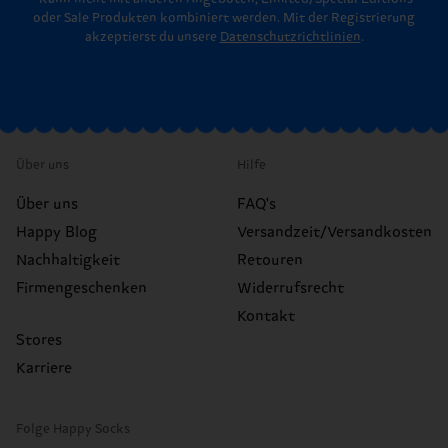
oder Sale Produkten kombiniert werden. Mit der Registrierung
akzeptierst du unsere
Datenschutzrichtlinien
.
Über uns
Hilfe
Über uns
FAQ's
Happy Blog
Versandzeit/Versandkosten
Nachhaltigkeit
Retouren
Firmengeschenken
Widerrufsrecht
Kontakt
Stores
Karriere
Folge Happy Socks