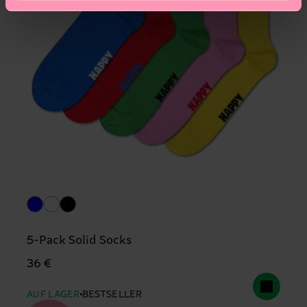
5-Pack Solid Socks
36 €
AUF LAGER
BESTSELLER