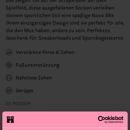
das zeigen. Ob auf der Straße oder auf dem
Spielfeld, diese ausgefallenen Socken verleihen
deinem sportlichen Stil eine spaßige Note. Mit
ihrem einzigartigen Design sind sie perfekt für alle,
die den Mut haben, anders zu sein. Perfektes
Geschenk für: Sneakerheads und Sportbegeisterte.
Verstärkte Ferse & Zehen
Fußunterstützung
Nahtlose Zehen
Gerippt
ID: P003109
Materials