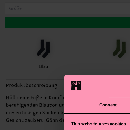
Größe
Blau
Produktbeschreibung
Hüll deine Füße in Komfort und Spaß mit unseren we
Consent
beruhigenden Blauton und sind perfekt, um deinem All
diesen lustigen Socken kannst du genau das tun. Der 
Gesicht zaubert. Gönn deinen Füßen ein wenig Laune 
This website uses cookies