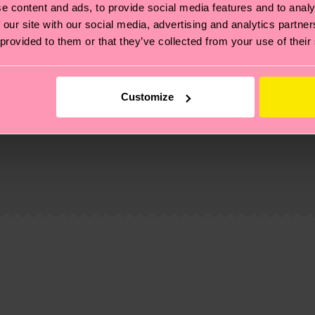
e content and ads, to provide social media features and to analy
 our site with our social media, advertising and analytics partn
 provided to them or that they’ve collected from your use of their
Customize
ierungen – es geht auch um eine ethische Lieferkette, d
e Tipps und Tricks findest du auf unserer
Nachhaltigk
und unsere länderspezifische Versandübersicht findest 
um einen Richtwert handelt und die genaue Lieferzeit vo
eich im Artikel
Retouren
findest du die am häufigsten g