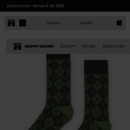
Kostenloser Versand ab 30€
Produkt
Socken
Kinder
Socken
Kinder
Geschenke