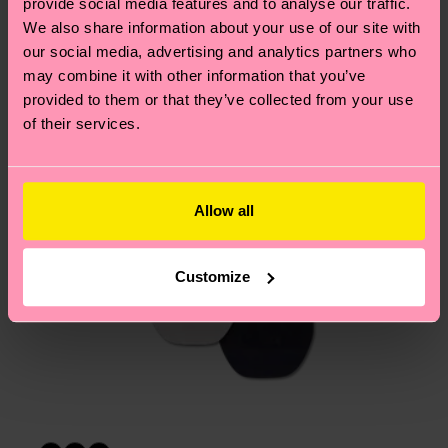
provide social media features and to analyse our traffic.
Du hast Fragen zu einer Retoure? In unserem
We also share information about your use of our site with
Hilfebereich im Artikel
Retouren
findest du die
our social media, advertising and analytics partners who
am häufigsten gestellten Fragen.
may combine it with other information that you’ve
provided to them or that they’ve collected from your use
of their services.
Allow all
Customize