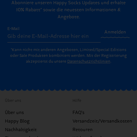
Abonniere unseren Happy Socks Updates und erhalte
10% Rabatt* sowie die neuesten Informationen &
Angebote.
E-Mail
Anmelden
*Kann nicht mit anderen Angeboten, Limited/Special Editions
oder Sale Produkten kombiniert werden. Mit der Registrierung
akzeptierst du unsere
Datenschutzrichtlinien
.
Über uns
Hilfe
Über uns
FAQ's
Happy Blog
Versandzeit/Versandkosten
Nachhaltigkeit
Retouren