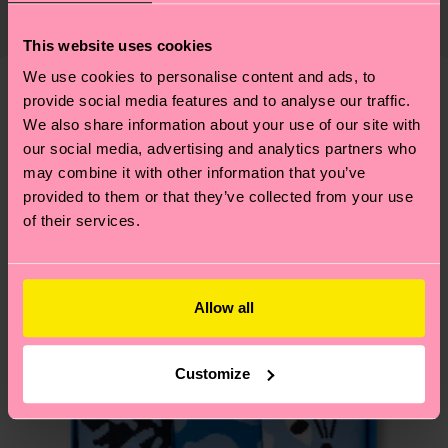
Lieferkette, die Reduzierung von Emissionen, die
33% Recycled cotton, 23% Cotton, 27% Polyester,
ab und unsere länderspezifische Versandübersicht
richtige Pflege von Socken und VIELES MEHR!
14% Polyamide, 2% Elastane, 1% Viscose
This website uses cookies
findest du
hier
. Die Lieferzeit beginnt sobald
Weitere Informationen sowie Tipps und Tricks
deine Bestellung versandt wurde. Bitte bedenke,
We use cookies to personalise content and ads, to
findest du auf unserer
Nachhaltigkeitsseite
.
dass es sich hierbei um einen Richtwert handelt
provide social media features and to analyse our traffic.
Ähnliche muster
und die genaue Lieferzeit von der lokalen Post in
We also share information about your use of our site with
Neuheit
our social media, advertising and analytics partners who
deinem Land abhängt.
may combine it with other information that you’ve
provided to them or that they’ve collected from your use
Du hast Fragen zu einer Retoure? In unserem
of their services.
Hilfebereich im Artikel
Retouren
findest du die
am häufigsten gestellten Fragen.
Allow all
Customize