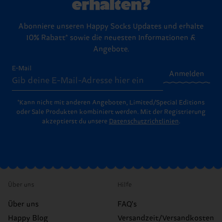
erhalten?
Abonniere unseren Happy Socks Updates und erhalte
10% Rabatt* sowie die neuesten Informationen &
Angebote.
E-Mail
Anmelden
*Kann nicht mit anderen Angeboten, Limited/Special Editions
oder Sale Produkten kombiniert werden. Mit der Registrierung
akzeptierst du unsere
Datenschutzrichtlinien
.
Über uns
Hilfe
Über uns
FAQ's
Happy Blog
Versandzeit/Versandkosten