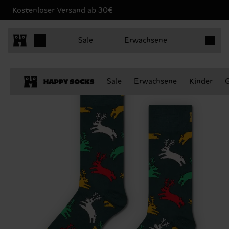
Kostenloser Versand ab 30€
Produkt
Sale
Erwachsene
Sale
Erwachsene
Kinder