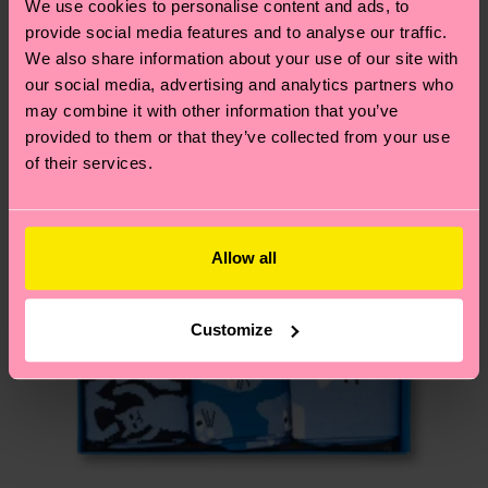
Neuheit
We use cookies to personalise content and ads, to
deinem Land abhängt.
provide social media features and to analyse our traffic.
We also share information about your use of our site with
Du hast Fragen zu einer Retoure? In unserem
our social media, advertising and analytics partners who
Hilfebereich im Artikel
Retouren
findest du die
may combine it with other information that you’ve
am häufigsten gestellten Fragen.
provided to them or that they’ve collected from your use
of their services.
Allow all
Customize