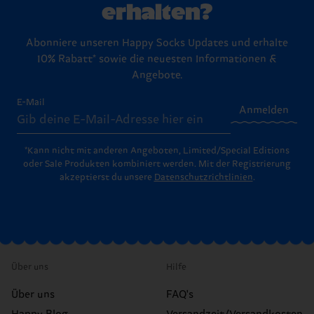
erhalten?
Abonniere unseren Happy Socks Updates und erhalte
10% Rabatt* sowie die neuesten Informationen &
Angebote.
E-Mail
Anmelden
*Kann nicht mit anderen Angeboten, Limited/Special Editions
oder Sale Produkten kombiniert werden. Mit der Registrierung
akzeptierst du unsere
Datenschutzrichtlinien
.
Über uns
Hilfe
Über uns
FAQ's