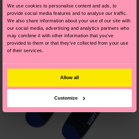
und die genaue Lieferzeit von der lokalen Post in
We use cookies to personalise content and ads, to
Geschenkidee
deinem Land abhängt.
provide social media features and to analyse our traffic.
We also share information about your use of our site with
Du hast Fragen zu einer Retoure? In unserem
our social media, advertising and analytics partners who
Hilfebereich im Artikel
Retouren
findest du die
may combine it with other information that you’ve
am häufigsten gestellten Fragen.
provided to them or that they’ve collected from your use
of their services.
Allow all
Customize