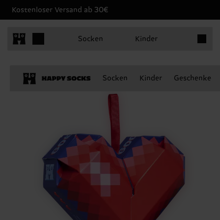
Kostenloser Versand ab 30€
Produkt
Socken
Kinder
Socken
Kinder
Geschenke