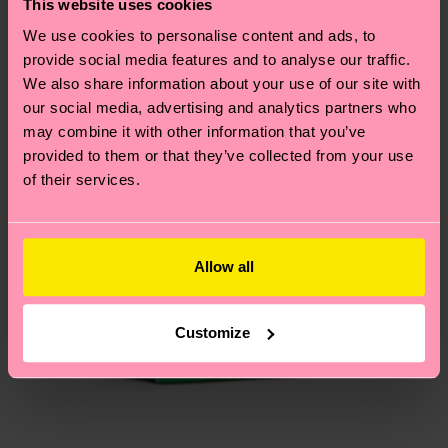
This website uses cookies
Ähnliche muster
und die genaue Lieferzeit von der lokalen Post in
We use cookies to personalise content and ads, to
Neuheit
deinem Land abhängt.
provide social media features and to analyse our traffic.
We also share information about your use of our site with
Du hast Fragen zu einer Retoure? In unserem
our social media, advertising and analytics partners who
Hilfebereich im Artikel
Retouren
findest du die
may combine it with other information that you’ve
am häufigsten gestellten Fragen.
provided to them or that they’ve collected from your use
of their services.
Allow all
Customize