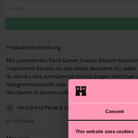
Größe
Produktbeschreibung
Mit unserem 4er-Pack Gamer Snacks Socken-Geschenks
inspirierten Socken ist das ideale Geschenk für jede
du deine Liebe zum Gaming stilvoll zeigen. Von Pixel-
Gelegenheitsspieler oder ein Hardcore-Gamer bist, d
den Gamer in deinem Leben.
Verstärkte Ferse & Zehen
Consent
ID: P003368
This website uses cookies