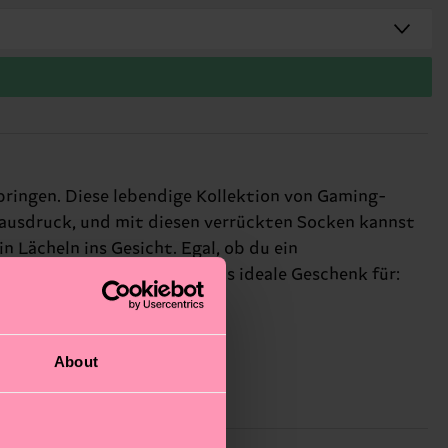
ringen. Diese lebendige Kollektion von Gaming-
stausdruck, und mit diesen verrückten Socken kannst
n Lächeln ins Gesicht. Egal, ob du ein
idenschaft auszudrücken. Das ideale Geschenk für:
About