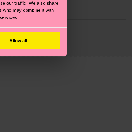
se our traffic. We also share
ers who may combine it with
 services.
ie Reduzierung von Emissionen, die richtige Pflege von
eitsseite
.
du
hier
. Die Lieferzeit beginnt sobald deine Bestellung
Allow all
n der lokalen Post in deinem Land abhängt.
estellten Fragen.