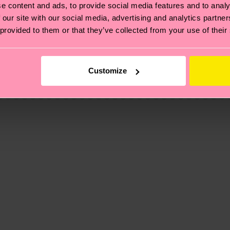
e content and ads, to provide social media features and to analy
 our site with our social media, advertising and analytics partn
 provided to them or that they’ve collected from your use of their
ierungen – es geht auch um eine ethische Lieferkette, d
e Tipps und Tricks findest du auf unserer
Nachhaltigk
und unsere länderspezifische Versandübersicht findest 
Customize
um einen Richtwert handelt und die genaue Lieferzeit vo
eich im Artikel
Retouren
findest du die am häufigsten g