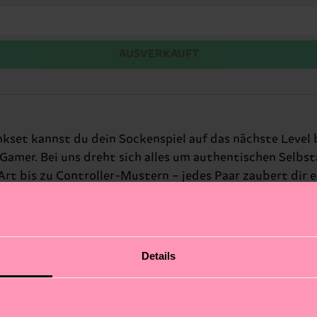
AUSVERKAUFT
et kannst du dein Sockenspiel auf das nächste Level b
n Gamer. Bei uns dreht sich alles um authentischen Selb
Art bis zu Controller-Mustern – jedes Paar zaubert dir ei
iese lustigen Socken sind der perfekte Weg, um deine Le
Details