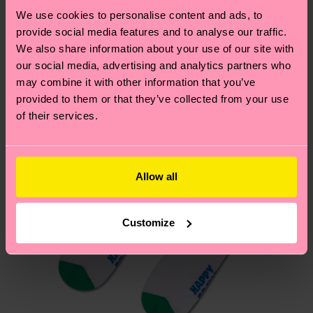
Ähnliche muster
und die genaue Lieferzeit von der lokalen Post in
We use cookies to personalise content and ads, to
Geschenkidee
deinem Land abhängt.
provide social media features and to analyse our traffic.
We also share information about your use of our site with
Du hast Fragen zu einer Retoure? In unserem
our social media, advertising and analytics partners who
Hilfebereich im Artikel
Retouren
findest du die
may combine it with other information that you’ve
provided to them or that they’ve collected from your use
am häufigsten gestellten Fragen.
of their services.
Allow all
Customize