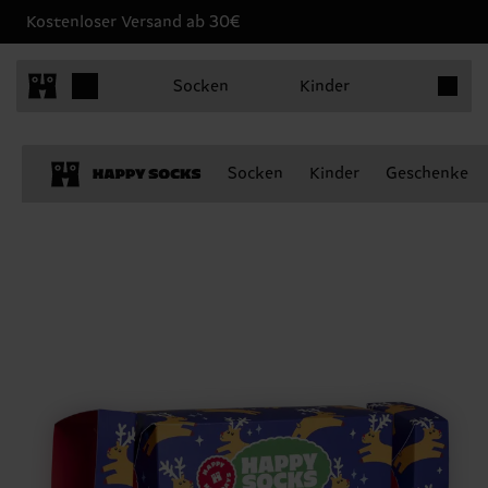
Kostenloser Versand ab 30€
Produkt
Socken
Kinder
Socken
Kinder
Geschenke