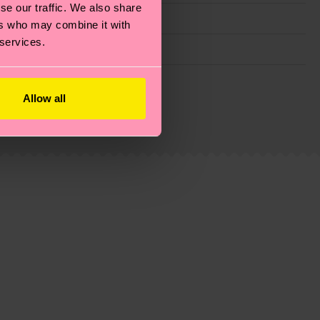
se our traffic. We also share
ers who may combine it with
 services.
ie Reduzierung von Emissionen, die richtige Pflege von
eitsseite
.
Allow all
du
hier
. Die Lieferzeit beginnt sobald deine Bestellung
n der lokalen Post in deinem Land abhängt.
estellten Fragen.