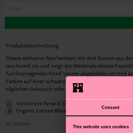
Größe
Produktbeschreibung
Dieses exklusive Geschenkset mit drei Socken aus de
leuchtend rot und zeigt die Merkmale deines freundl
furchterregender Feind Venom abgebildet ist! Und sc
Farben auf einer schwarzen Socke zeigt. Jedes Paar i
täglichen Gebrauch oder als besonderes Geschenk.
Verstärkte Ferse & Zehen
Consent
Organic Cotton Blend
(Read more here)
ID: P003614
This website uses cookies