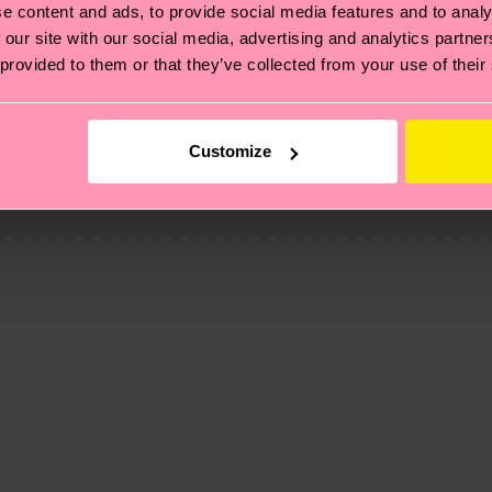
e content and ads, to provide social media features and to analy
 our site with our social media, advertising and analytics partn
 provided to them or that they’ve collected from your use of their
ierungen – es geht auch um eine ethische Lieferkette, d
e Tipps und Tricks findest du auf unserer
Nachhaltigk
Customize
und unsere länderspezifische Versandübersicht findest 
um einen Richtwert handelt und die genaue Lieferzeit vo
 2% Elastane
, 2% Elastane
eich im Artikel
Retouren
findest du die am häufigsten g
, 2% Elastane