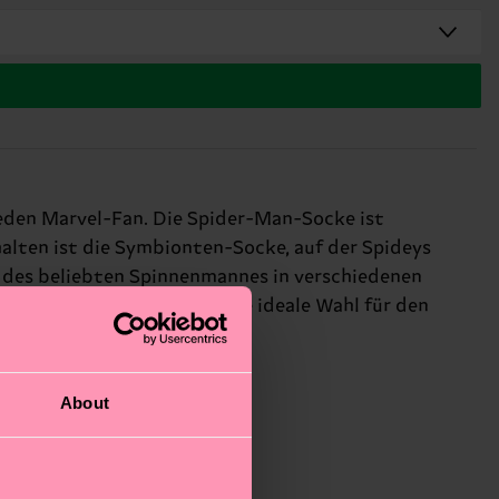
jeden Marvel-Fan. Die Spider-Man-Socke ist
alten ist die Symbionten-Socke, auf der Spideys
t des beliebten Spinnenmannes in verschiedenen
eit konzipiert und damit die ideale Wahl für den
About