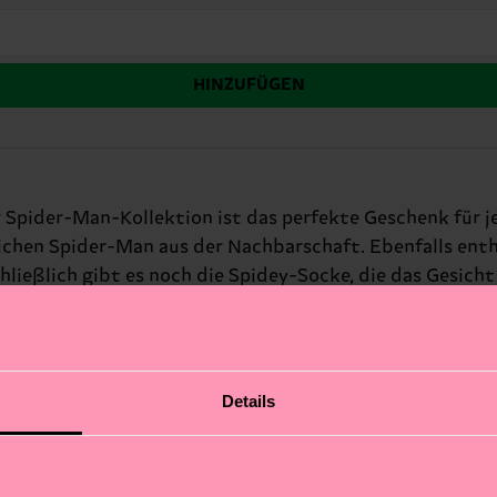
HINZUFÜGEN
r Spider-Man-Kollektion ist das perfekte Geschenk für 
ichen Spider-Man aus der Nachbarschaft. Ebenfalls enth
hließlich gibt es noch die Spidey-Socke, die das Gesich
n diesem Set ist für ultimativen Komfort und Langlebigk
Details