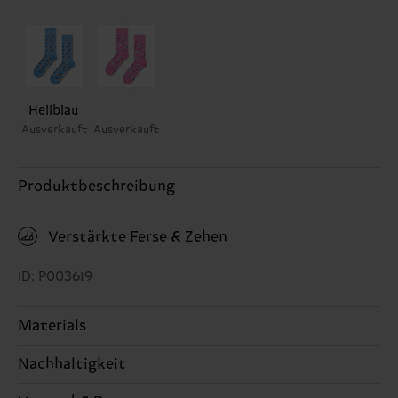
Hellblau
Ausverkauft
Ausverkauft
Produktbeschreibung
Verstärkte Ferse & Zehen
ID: P003619
Materials
Nachhaltigkeit
86% Cotton, 12% Polyamide, 2% Elastane