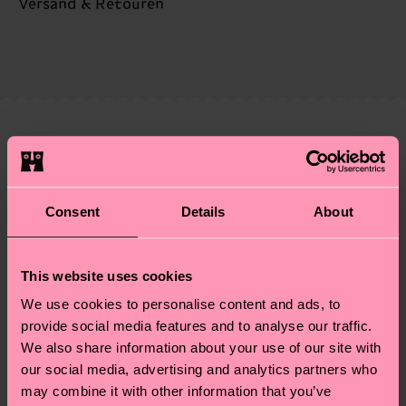
Nachhaltigkeit ist mehr als nur Qualität und
Versand & Retouren
Zertifizierungen – es geht auch um eine ethische
Die Lieferzeit hängt vom Zielland der Bestellung
Lieferkette, die Reduzierung von Emissionen, die
ab und unsere länderspezifische Versandübersicht
richtige Pflege von Socken und VIELES MEHR!
findest du
hier
. Die Lieferzeit beginnt sobald
Weitere Informationen sowie Tipps und Tricks
deine Bestellung versandt wurde. Bitte bedenke,
findest du auf unserer
Nachhaltigkeitsseite
.
dass es sich hierbei um einen Richtwert handelt
Ähnliche muster
und die genaue Lieferzeit von der lokalen Post in
deinem Land abhängt.
Consent
Details
About
Du hast Fragen zu einer Retoure? In unserem
Hilfebereich im Artikel
Retouren
findest du die
This website uses cookies
am häufigsten gestellten Fragen.
We use cookies to personalise content and ads, to
provide social media features and to analyse our traffic.
We also share information about your use of our site with
our social media, advertising and analytics partners who
may combine it with other information that you’ve