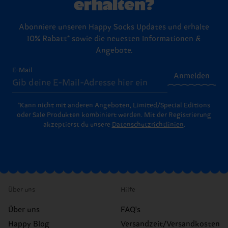
erhalten?
Abonniere unseren Happy Socks Updates und erhalte
10% Rabatt* sowie die neuesten Informationen &
Angebote.
E-Mail
Anmelden
*Kann nicht mit anderen Angeboten, Limited/Special Editions
oder Sale Produkten kombiniert werden. Mit der Registrierung
akzeptierst du unsere
Datenschutzrichtlinien
.
Über uns
Hilfe
Über uns
FAQ's
Happy Blog
Versandzeit/Versandkosten