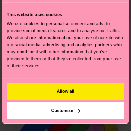
Die Lieferzeit hängt vom Zielland der Bestellung
Lieferkette, die Reduzierung von Emissionen, die
ab und unsere länderspezifische Versandübersicht
richtige Pflege von Socken und VIELES MEHR!
This website uses cookies
findest du
hier
. Die Lieferzeit beginnt sobald
Weitere Informationen sowie Tipps und Tricks
We use cookies to personalise content and ads, to
deine Bestellung versandt wurde. Bitte bedenke,
findest du auf unserer
Nachhaltigkeitsseite
.
provide social media features and to analyse our traffic.
dass es sich hierbei um einen Richtwert handelt
Ähnliche muster
We also share information about your use of our site with
und die genaue Lieferzeit von der lokalen Post in
our social media, advertising and analytics partners who
deinem Land abhängt.
may combine it with other information that you’ve
provided to them or that they’ve collected from your use
Du hast Fragen zu einer Retoure? In unserem
of their services.
Hilfebereich im Artikel
Retouren
findest du die
am häufigsten gestellten Fragen.
Allow all
Customize