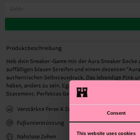
Größe
Produktbeschreibung
Heb dein Sneaker-Game mit der Aura Sneaker Socke au
auffälligen blauen Streifen und einem dezenten "Aur
authentischen Selbstausdruck. Das lebendige Pink und 
haben, anders zu sein. Egal, ob du auf der Straße un
Statement. Perfektes Geschenk für: Fitness-Enthusia
Verstärkte Ferse & Zehen
Consent
Fußunterstützung
This website uses cookies
Nahtlose Zehen