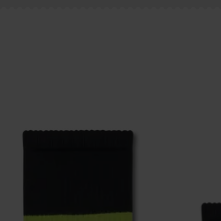
eich im Artikel
Retouren
findest du die am häufigsten g