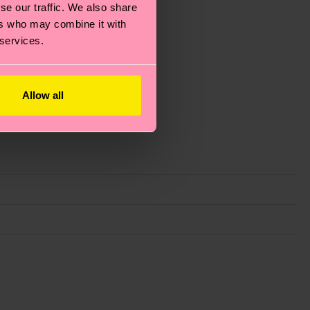
se our traffic. We also share
ers who may combine it with
 services.
Allow all
ie Reduzierung von Emissionen, die richtige Pflege von
eitsseite
.
du
hier
. Die Lieferzeit beginnt sobald deine Bestellung
n der lokalen Post in deinem Land abhängt.