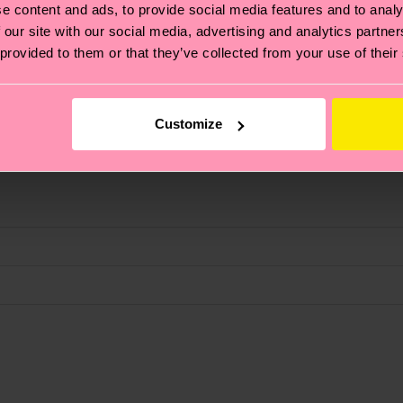
e content and ads, to provide social media features and to analy
 our site with our social media, advertising and analytics partn
 provided to them or that they’ve collected from your use of their
Customize
ierungen – es geht auch um eine ethische Lieferkette, d
e Tipps und Tricks findest du auf unserer
Nachhaltigk
und unsere länderspezifische Versandübersicht findest 
um einen Richtwert handelt und die genaue Lieferzeit vo