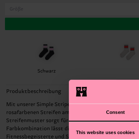
Größe
Schwarz
Produktbeschreibung
Mit unserer Simple Stripe 1/2 Crew Sneaker Socke heb
Consent
rosafarbenen Streifen am Bündchen verleiht deiner Fi
Streifenmuster sorgt für einen sportlichen Look, idea
Farbkombination lässt dich aus der Menge hervorstec
This website uses cookies
Fitnessbegeisterte und Sportteams.