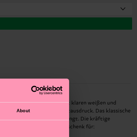
e elegante schwarze Socke mit klaren weißen und
About
alles um authentischen Selbstausdruck. Das klassische
tät, die dich in Bewegung bringt. Die kräftige
Leistung legt. Perfektes Geschenk für: