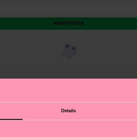
HINZUFÜGEN
st du deinen sportlichen Stil auf ein neues Level. Dies
Details
tnessroutine eine persönliche Note. Bei uns dreht sich 
l für Fußball, das Fitnessstudio oder jede andere Aktivi
hen, während das schlichte Design den Fokus auf deine 