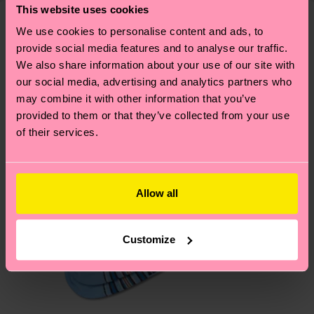
This website uses cookies
deine Bestellung versandt wurde. Bitte bedenke,
findest du auf unserer
Nachhaltigkeitsseite
.
dass es sich hierbei um einen Richtwert handelt
We use cookies to personalise content and ads, to
Ähnliche muster
und die genaue Lieferzeit von der lokalen Post in
provide social media features and to analyse our traffic.
Neuheit
We also share information about your use of our site with
deinem Land abhängt.
our social media, advertising and analytics partners who
may combine it with other information that you’ve
Du hast Fragen zu einer Retoure? In unserem
provided to them or that they’ve collected from your use
Hilfebereich im Artikel
Retouren
findest du die
of their services.
am häufigsten gestellten Fragen.
Allow all
Customize