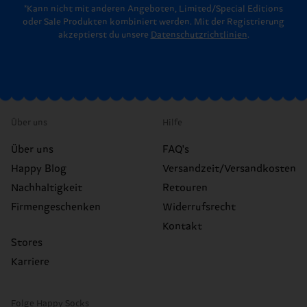
*Kann nicht mit anderen Angeboten, Limited/Special Editions
oder Sale Produkten kombiniert werden. Mit der Registrierung
akzeptierst du unsere
Datenschutzrichtlinien
.
Über uns
Hilfe
Über uns
FAQ's
Happy Blog
Versandzeit/Versandkosten
Nachhaltigkeit
Retouren
Firmengeschenken
Widerrufsrecht
Kontakt
Stores
Karriere
Folge Happy Socks