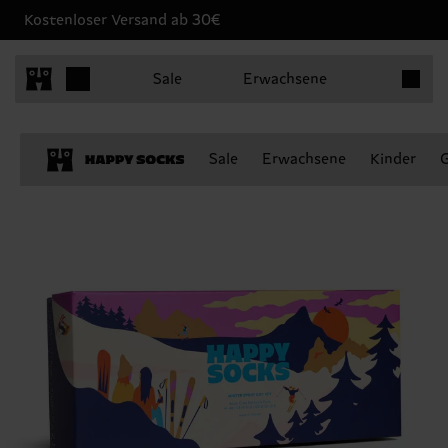
Kostenloser Versand ab 30€
Produkt
Sale
Erwachsene
Sale
Erwachsene
Kinder