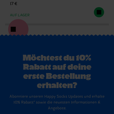
17 €
AUF LAGER
Möchtest du 10%
Rabatt auf deine
erste Bestellung
erhalten?
Abonniere unseren Happy Socks Updates und erhalte
10% Rabatt* sowie die neuesten Informationen &
Angebote.